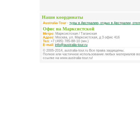
Наши координаты
Australia-Tour
-
туры в Австралию, отдых в Австралии, оте
Офис на Марксистской
Метро
: Марксистская / Таганская
Адрес
: Москва, ул. Марксистская, д 3 офис 416
Тел
: +7 (495) 785-88-10 (мн.)
E-mail
:
info@australia-tour.ru
© 2005-2014, australia-tour.ru Все права защищены.
Полное или частичное использование любых материалов во
ссылке на www.australia-tour.ru!