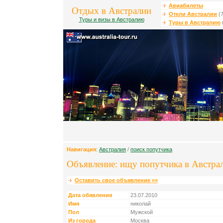
Авиабилеты
Отдых в Австралии
Отели Австралии
(7
Туры и визы в Австралию
Туры в Австралию
Навигация
:
Австралия
/
поиск попутчика
Объявление: ищу попутчика в Австра
Оставить свое объявление »»
Дата обявления
23.07.2010
Имя
николай
Пол
Мужской
Из города
Москва