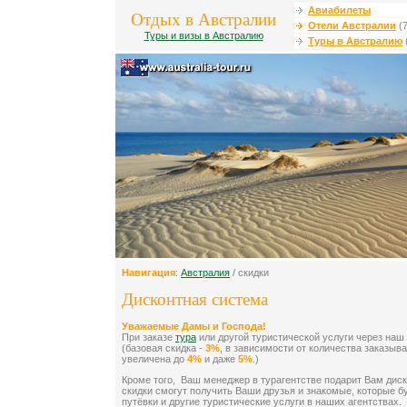
Авиабилеты
Отдых в Австралии
Отели Австралии
(7
Туры и визы в Австралию
Туры в Австралию
Навигация
:
Австралия
/ скидки
Дисконтная система
Уважаемые Дамы и Господа!
При заказе
тура
или другой туристической услуги через наш 
(базовая скидка -
3%
, в зависимости от количества заказыв
увеличена до
4%
и даже
5%
.)
Кроме того, Ваш менеджер в турагентстве подарит Вам диск
скидки смогут получить Ваши друзья и знакомые, которые б
путёвки и другие туристические услуги в наших агентствах.