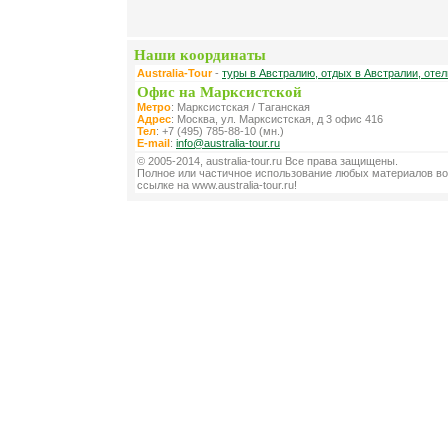
Наши координаты
Australia-Tour
-
туры в Австралию, отдых в Австралии, оте
Офис на Марксистской
Метро
: Марксистская / Таганская
Адрес
: Москва, ул. Марксистская, д 3 офис 416
Тел
: +7 (495) 785-88-10 (мн.)
E-mail
:
info@australia-tour.ru
© 2005-2014, australia-tour.ru Все права защищены.
Полное или частичное использование любых материалов во
ссылке на www.australia-tour.ru!